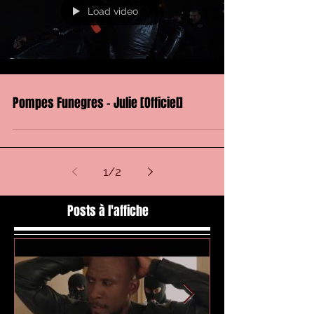
Load video
Pompes Funegres - Julie [Officiel]
1
/
2
Posts à l'affiche