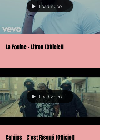
Load video
La Fouine - Litron [Officiel]
Load video
Cahiips - C'est Risqué [Officiel]