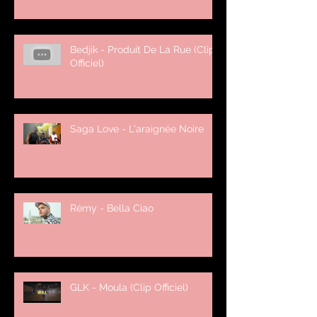
Bedjik - Produit De La Rue (Clip
Officiel)
Saga Love - L'araignée Noire
Rémy - Bella Ciao
GLK - Moula (Clip Officiel)