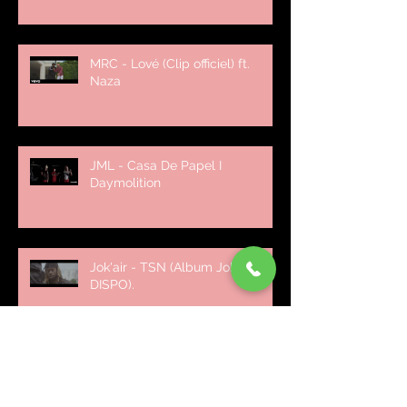
MRC - Lové (Clip officiel) ft.
Naza
JML - Casa De Papel I
Daymolition
Jok'air - TSN (Album Jok'Rambo
DISPO).
Squadra - Condés ( Clip Officiel
)