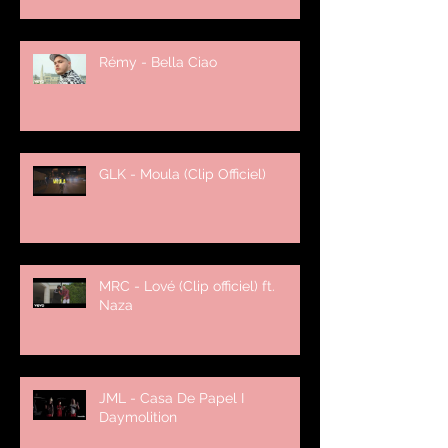
Rémy - Bella Ciao
GLK - Moula (Clip Officiel)
MRC - Lové (Clip officiel) ft.
Naza
JML - Casa De Papel I
Daymolition