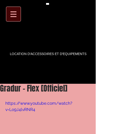
PANIER
ARTSTREET
LOCATION D'ACCESSOIRES ET D'EQUIPEMENTS
Gradur - Flex [Officiel]
https://www.youtube.com/watch?
v=Lo9J4lvRNR4