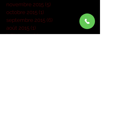
novembre 2015
(5)
5 posts
octobre 2015
(1)
1 post
septembre 2015
(6)
6 posts
août 2015
(1)
1 post
juillet 2015
(1)
1 post
juin 2015
(3)
3 posts
mai 2015
(6)
6 posts
mars 2015
(4)
4 posts
janvier 2015
(1)
1 post
Rechercher par Tags
Pas encore de mots-clés.
Retrouvez-nous