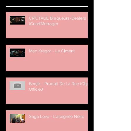
CRICTAGE Braqueurs-Dealers
(CourtMetrage)
Mac Kregor - Le Ciment
Bedjik - Produit De La Rue (Clip
Officiel)
Saga Love - L'araignée Noire