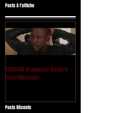
Posts à l'affiche
CRICTAGE Braqueurs-Dealers
Mac Kregor - Le
(CourtMetrage)
Posts Récents