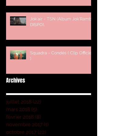
Jok'air - TSN (Album Jok'Rambo
DISPO).
Squadra - Condés ( Clip Officiel
)
Archives
juillet 2018
(22)
22 posts
mars 2018
(5)
5 posts
février 2018
(8)
8 posts
novembre 2017
(1)
1 post
octobre 2017
(22)
22 posts