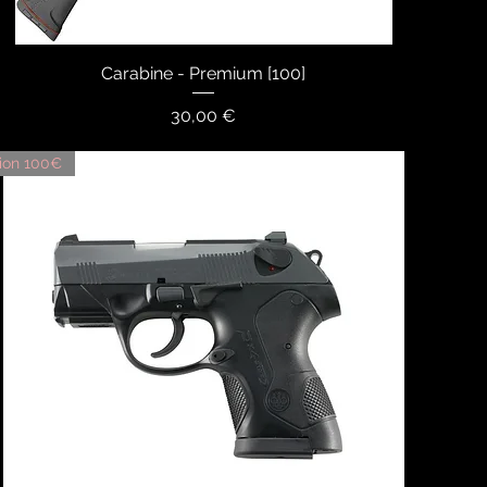
Carabine - Premium [100]
Aperçu rapide
Prix
30,00 €
ion 100€