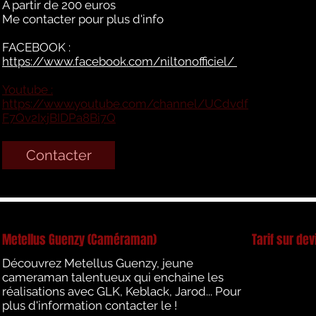
A partir de 200 euros
Me contacter pour plus d'info
FACEBOOK :
https://www.facebook.com/niltonofficiel/
Youtube :
https://www.youtube.com/channel/UCdvdf
F7Qv2IxjBIDPa8Bi7Q
Contacter
Metellus Guenzy (Caméraman)
Tarif sur dev
Découvrez Metellus Guenzy, jeune
cameraman talentueux qui enchaine les
réalisations avec GLK, Keblack, Jarod... Pour
plus d'information contacter le !