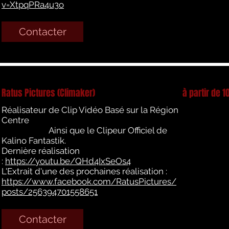
v=XtpqPRa4u3o
Contacter
Ratus Pictures (Climaker)
à partir de 1
Réalisateur de Clip Vidéo Basé sur la Région
Centre
Ainsi que le Clipeur Officiel de
Kalino Fantastik.
Dernière réalisation
:
https://youtu.be/QHd4IxSeOs4
L'Extrait d'une des prochaines réalisation :
https://www.facebook.com/RatusPictures/
posts/256394701558651
Contacter