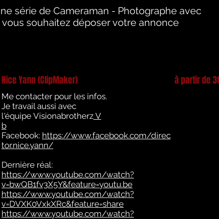
ne série de Cameraman - Photographe avec
Si vous souhaitez déposer votre annonce
.
Nice Yann (ClipMaker)
à partir de 3
Me contacter pour les infos.
Je travail aussi avec
l'équipe Visionabrotherz
V
b
Facebook:
https://www.facebook.com/direc
tor.nice.yann/
Dernière réal:
https://www.youtube.com/watch?
v=bwQB1fv3X5Y&feature=youtu.be
https://www.youtube.com/watch?
v=DVXK0VxkXRc&feature=share
https://www.youtube.com/watch?