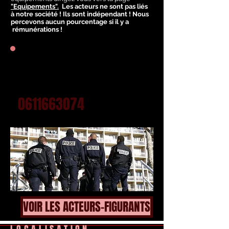
"Equipements".
Les acteurs ne sont pas liés
à notre société ! Ils sont indépendant ! Nous
percevons aucun pourcentage si il y a
rémunérations !
VOUS RECHERCHEZ DES
ACTEURS, FIGURANTS ?
0611663074
VOIR LES ACTEURS-FIGURANTS