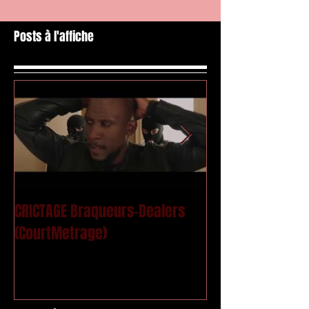
Posts à l'affiche
CRICTAGE Braqueurs-Dealers
Mac Kregor - Le
(CourtMetrage)