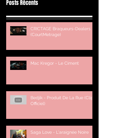
Posts Récents
CRICTAGE Braqueurs-Dealers
(CourtMetrage)
Mac Kregor - Le Ciment
Bedjik - Produit De La Rue (Clip
Officiel)
Saga Love - L'araignée Noire