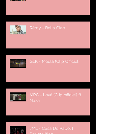
Rémy - Bella Ciao
GLK - Moula (Clip Officiel)
MRC - Lové (Clip officiel) ft.
Naza
JML - Casa De Papel I