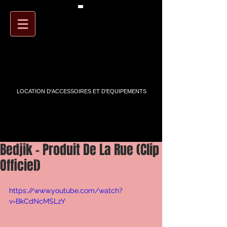
PANIER
ARTSTREET
LOCATION D'ACCESSOIRES ET D'EQUIPEMENTS
Bedjik - Produit De La Rue (Clip
Officiel)
https://www.youtube.com/watch?
v=BkCdNcMSLzY