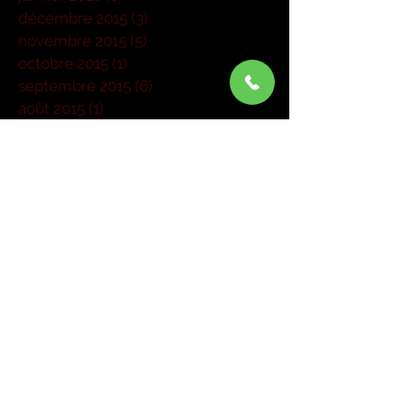
décembre 2015
(3)
3 posts
novembre 2015
(5)
5 posts
octobre 2015
(1)
1 post
septembre 2015
(6)
6 posts
août 2015
(1)
1 post
juillet 2015
(1)
1 post
juin 2015
(3)
3 posts
mai 2015
(6)
6 posts
mars 2015
(4)
4 posts
janvier 2015
(1)
1 post
Rechercher par Tags
Pas encore de mots-clés.
Retrouvez-nous