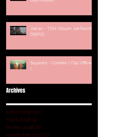
Daymolition
Jok'air - TSN (Album Jok'Rambo
DISPO).
Squadra - Condés ( Clip Officiel
)
Archives
juillet 2018
(22)
22 posts
mars 2018
(5)
5 posts
février 2018
(8)
8 posts
novembre 2017
(1)
1 post