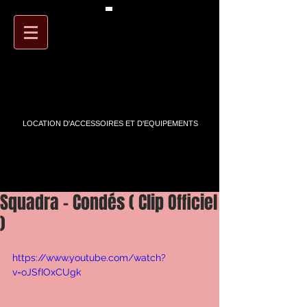
PANIER
ARTSTREET
LOCATION D'ACCESSOIRES ET D'EQUIPEMENTS
Squadra - Condés ( Clip Officiel
)
https://www.youtube.com/watch?
v=oJSfIOxCUgk