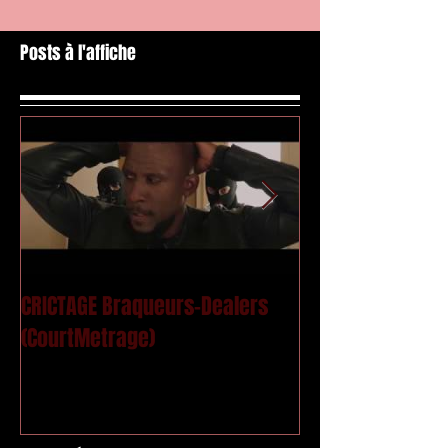
Posts à l'affiche
CRICTAGE Braqueurs-Dealers
Mac Kregor - Le
(CourtMetrage)