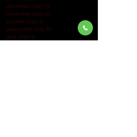
décembre 2015
(3)
3 posts
novembre 2015
(5)
5 posts
octobre 2015
(1)
1 post
septembre 2015
(6)
6 posts
août 2015
(1)
1 post
juillet 2015
(1)
1 post
juin 2015
(3)
3 posts
mai 2015
(6)
6 posts
mars 2015
(4)
4 posts
janvier 2015
(1)
1 post
Rechercher par Tags
Pas encore de mots-clés.
Retrouvez-nous