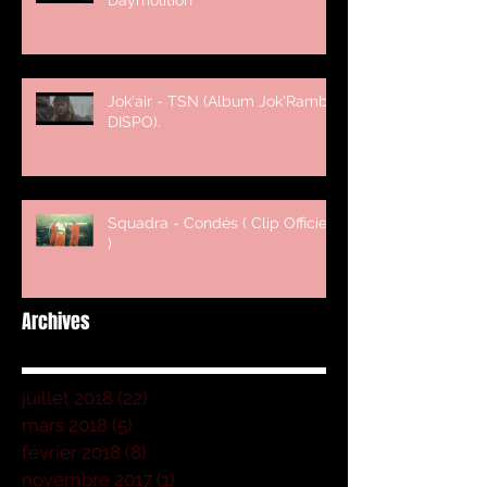
Daymolition
Jok'air - TSN (Album Jok'Rambo
DISPO).
Squadra - Condés ( Clip Officiel
)
Archives
juillet 2018
(22)
22 posts
mars 2018
(5)
5 posts
février 2018
(8)
8 posts
novembre 2017
(1)
1 post