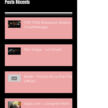
Posts Récents
CRICTAGE Braqueurs-Dealers
(CourtMetrage)
Mac Kregor - Le Ciment
Bedjik - Produit De La Rue (Clip
Officiel)
Saga Love - L'araignée Noire