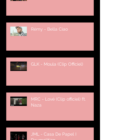
Rémy - Bella Ciao
GLK - Moula (Clip Officiel)
MRC - Lové (Clip officiel) ft.
Naza
JML - Casa De Papel I