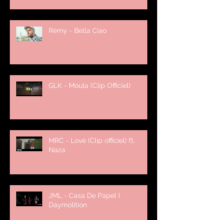
Rémy - Bella Ciao
GLK - Moula (Clip Officiel)
MRC - Lové (Clip officiel) ft.
Naza
JML - Casa De Papel I
Daymolition