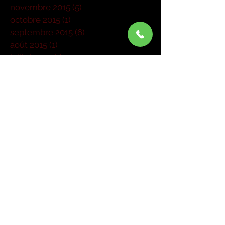
novembre 2015
(5)
5 posts
octobre 2015
(1)
1 post
septembre 2015
(6)
6 posts
août 2015
(1)
1 post
juillet 2015
(1)
1 post
juin 2015
(3)
3 posts
mai 2015
(6)
6 posts
mars 2015
(4)
4 posts
janvier 2015
(1)
1 post
Rechercher par Tags
Pas encore de mots-clés.
Retrouvez-nous