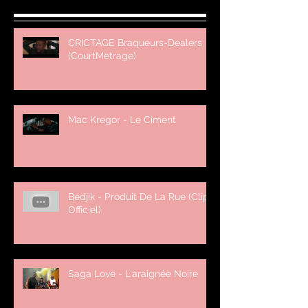
CRICTAGE Braqueurs-Dealers
(CourtMetrage)
Mac Kregor - Le Ciment
Bedjik - Produit De La Rue (Clip
Officiel)
Saga Love - L'araignée Noire