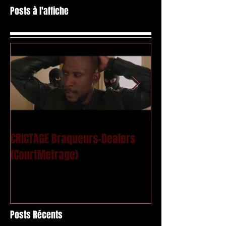
Posts à l'affiche
CRICTAGE Braqueurs-Dealers
Mac Kregor - Le
(CourtMetrage)
Posts Récents