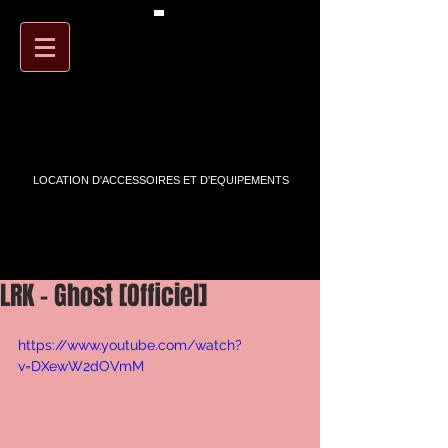
PANIER
ARTSTREET
LOCATION D'ACCESSOIRES ET D'EQUIPEMENTS
LRK - Ghost [Officiel]
https://www.youtube.com/watch?
v=DXewW2dOVmM