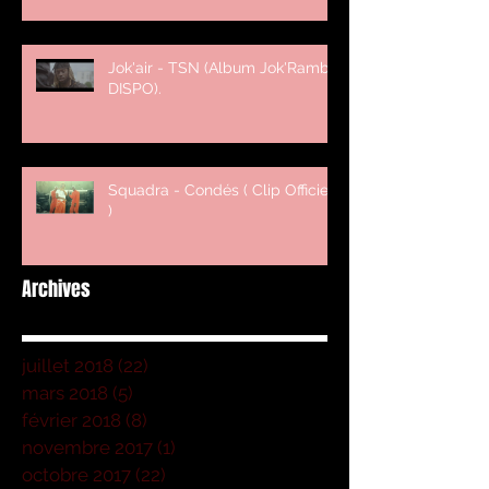
Jok'air - TSN (Album Jok'Rambo
DISPO).
Squadra - Condés ( Clip Officiel
)
Archives
juillet 2018
(22)
22 posts
mars 2018
(5)
5 posts
février 2018
(8)
8 posts
novembre 2017
(1)
1 post
octobre 2017
(22)
22 posts