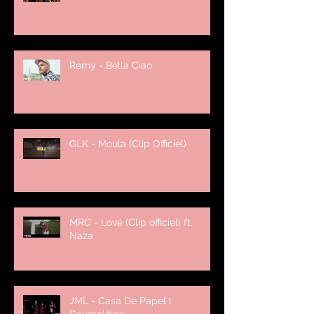
Rémy - Bella Ciao
GLK - Moula (Clip Officiel)
MRC - Lové (Clip officiel) ft.
Naza
JML - Casa De Papel I