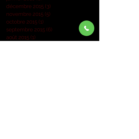
décembre 2015
(3)
3 posts
novembre 2015
(5)
5 posts
octobre 2015
(1)
1 post
septembre 2015
(6)
6 posts
août 2015
(1)
1 post
juillet 2015
(1)
1 post
juin 2015
(3)
3 posts
mai 2015
(6)
6 posts
mars 2015
(4)
4 posts
janvier 2015
(1)
1 post
Rechercher par Tags
Pas encore de mots-clés.
Retrouvez-nous