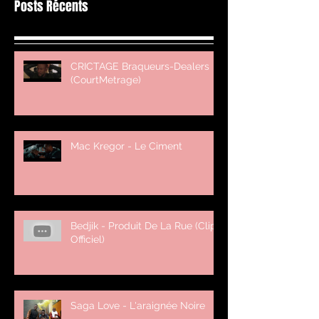
Posts Récents
CRICTAGE Braqueurs-Dealers
(CourtMetrage)
Mac Kregor - Le Ciment
Bedjik - Produit De La Rue (Clip
Officiel)
Saga Love - L'araignée Noire