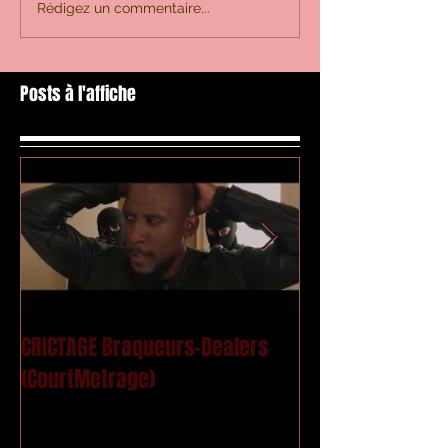
Rédigez un commentaire...
Posts à l'affiche
CRICTAGE Braqueurs-Dealers
Mac Kregor - Le
(CourtMetrage)