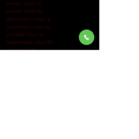
février 2016
(1)
1 post
janvier 2016
(6)
6 posts
décembre 2015
(3)
3 posts
novembre 2015
(5)
5 posts
octobre 2015
(1)
1 post
septembre 2015
(6)
6 posts
août 2015
(1)
1 post
juillet 2015
(1)
1 post
juin 2015
(3)
3 posts
mai 2015
(6)
6 posts
mars 2015
(4)
4 posts
janvier 2015
(1)
1 post
Rechercher par Tags
Pas encore de mots-clés.
Retrouvez-nous