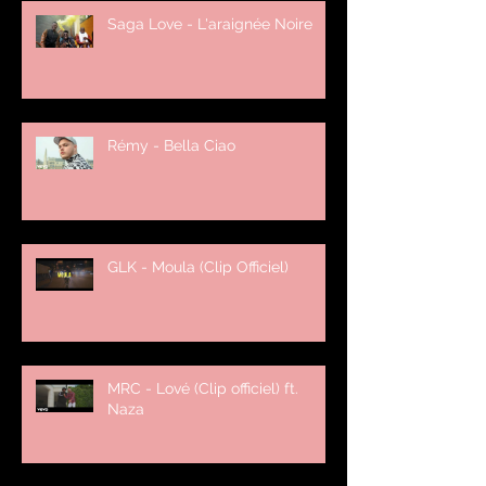
Saga Love - L'araignée Noire
Rémy - Bella Ciao
GLK - Moula (Clip Officiel)
MRC - Lové (Clip officiel) ft.
Naza