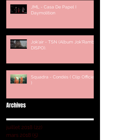
JML - Casa De Papel I
Daymolition
Jok'air - TSN (Album Jok'Rambo
DISPO).
Squadra - Condés ( Clip Officiel
)
Archives
juillet 2018
(22)
22 posts
mars 2018
(5)
5 posts