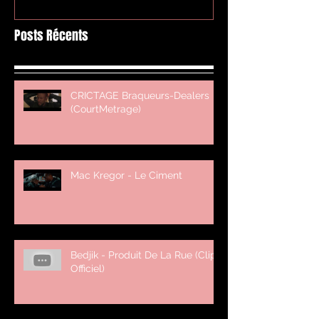
Posts Récents
CRICTAGE Braqueurs-Dealers
(CourtMetrage)
Mac Kregor - Le Ciment
Bedjik - Produit De La Rue (Clip
Officiel)