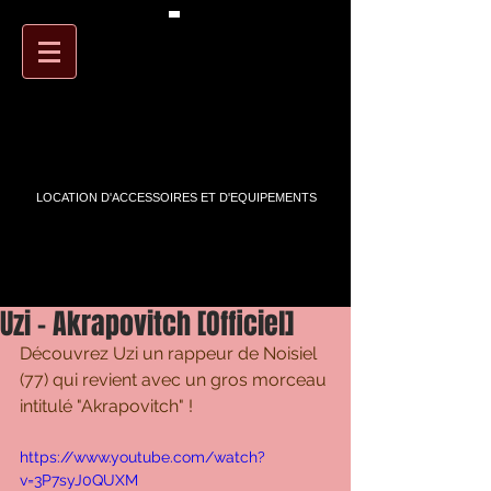
PANIER
ARTSTREET
LOCATION D'ACCESSOIRES ET D'EQUIPEMENTS
Uzi - Akrapovitch [Officiel]
Découvrez Uzi un rappeur de Noisiel 
(77) qui revient avec un gros morceau 
intitulé "Akrapovitch" !
https://www.youtube.com/watch?
v=3P7syJ0QUXM