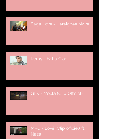
Saga Love - L'araignée Noire
Rémy - Bella Ciao
GLK - Moula (Clip Officiel)
MRC - Lové (Clip officiel) ft.
Naza