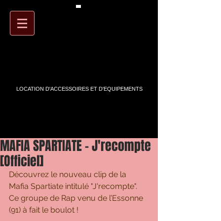
PANIER
ARTSTREET
LOCATION D'ACCESSOIRES ET D'EQUIPEMENTS
MAFIA SPARTIATE - J'recompte
[Officiel]
Découvrez le nouveau clip de la 
Mafia Spartiate intitulé "J'recompte". 
Ce groupe de Rap venu de l’Essonne 
(91) à fait le boulot !