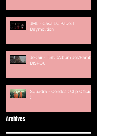
JML - Casa De Papel I
Daymolition
Jok'air - TSN (Album Jok'Rambo
DISPO).
Squadra - Condés ( Clip Officiel
)
Archives