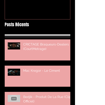
Posts Récents
CRICTAGE Braqueurs-Dealers
(CourtMetrage)
Mac Kregor - Le Ciment
Bedjik - Produit De La Rue (Clip
Officiel)