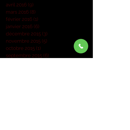
avril 2016
(9)
9 posts
mars 2016
(8)
8 posts
février 2016
(1)
1 post
janvier 2016
(6)
6 posts
décembre 2015
(3)
3 posts
novembre 2015
(5)
5 posts
octobre 2015
(1)
1 post
septembre 2015
(6)
6 posts
août 2015
(1)
1 post
juillet 2015
(1)
1 post
juin 2015
(3)
3 posts
mai 2015
(6)
6 posts
mars 2015
(4)
4 posts
janvier 2015
(1)
1 post
Rechercher par Tags
Pas encore de mots-clés.