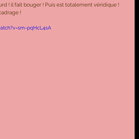
urd ! il fait bouger ! Puis est totalement véridique ! 
cadrage !
watch?v=sm-pqHcL4sA