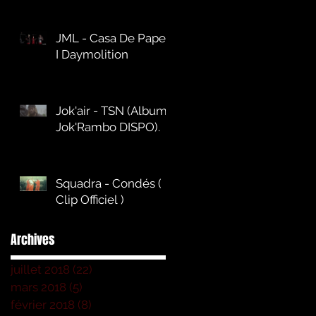
JML - Casa De Papel
I Daymolition
Jok'air - TSN (Album
Jok'Rambo DISPO).
Squadra - Condés (
Clip Officiel )
Archives
juillet 2018
(22)
22 posts
mars 2018
(5)
5 posts
février 2018
(8)
8 posts