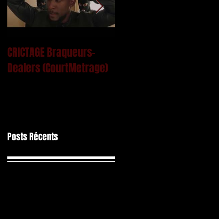
CRICTAGE Braqueurs-
Mac Kregor - Le Ciment
Dealers (CourtMetrage)
Posts Récents