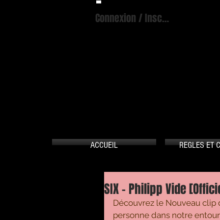
Connexion / Inscription
A
ACCUEIL
REGLES ET 
SIX - Philipp Vide [Offici
Découvrez le Nouveau clip de
personne dans notre entoura