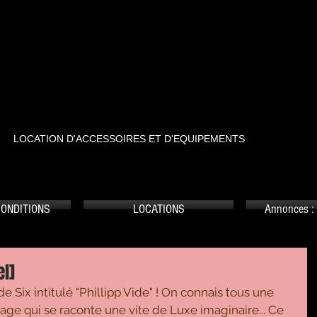
RTSTREET
LOCATION D'ACCESSOIRES ET D'EQUIPEMENTS
CONDITIONS
LOCATIONS
Annonces : 
el]
 Six intitulé "Phillipp Vide" ! On connais tous une 
ge qui se raconte une vite de Luxe imaginaire... Ce 