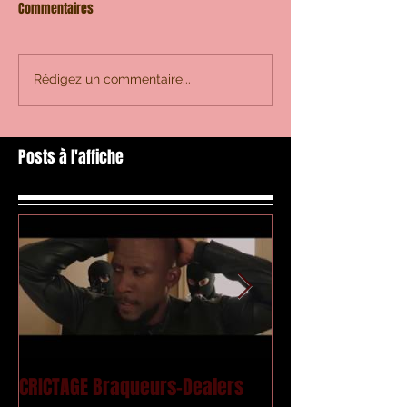
Commentaires
Rédigez un commentaire...
Posts à l'affiche
CRICTAGE Braqueurs-Dealers
Mac Kregor - Le