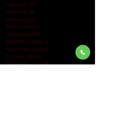
mai 2016
(20)
20 posts
avril 2016
(9)
9 posts
mars 2016
(8)
8 posts
février 2016
(1)
1 post
janvier 2016
(6)
6 posts
décembre 2015
(3)
3 posts
novembre 2015
(5)
5 posts
octobre 2015
(1)
1 post
septembre 2015
(6)
6 posts
août 2015
(1)
1 post
juillet 2015
(1)
1 post
juin 2015
(3)
3 posts
mai 2015
(6)
6 posts
mars 2015
(4)
4 posts
janvier 2015
(1)
1 post
Rechercher par Tags