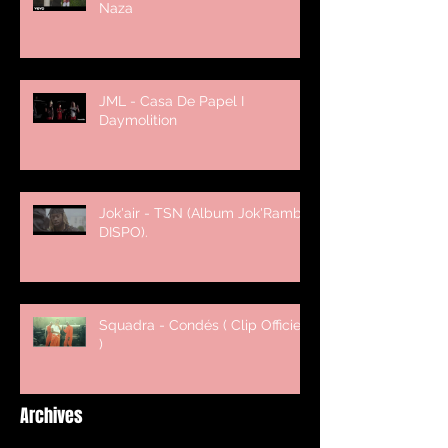
Naza
JML - Casa De Papel I
Daymolition
Jok'air - TSN (Album Jok'Rambo
DISPO).
Squadra - Condés ( Clip Officiel
)
Archives