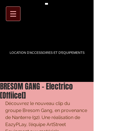
PANIER
ARTSTREET
LOCATION D'ACCESSOIRES ET D'EQUIPEMENTS
BRESOM GANG - Electrico
[Offiicel]
Découvrez le nouveau clip du 
groupe Bresom Gang, en provenance 
de Nanterre (92). Une réalisation de 
EazyPLay, l'équipe ArtStreet 