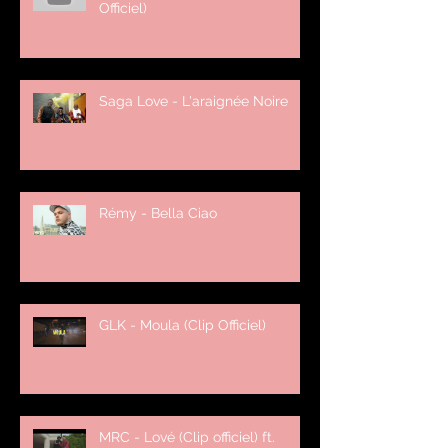
Officiel)
Saga Love - L'araignée Noire
Rémy - Bella Ciao
GLK - Moula (Clip Officiel)
MRC - Lové (Clip officiel) ft.