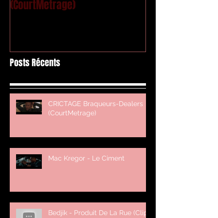
(CourtMetrage)
Posts Récents
CRICTAGE Braqueurs-Dealers
(CourtMetrage)
Mac Kregor - Le Ciment
Bedjik - Produit De La Rue (Clip