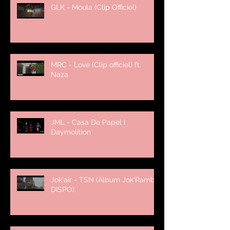
GLK - Moula (Clip Officiel)
MRC - Lové (Clip officiel) ft.
Naza
JML - Casa De Papel I
Daymolition
Jok'air - TSN (Album Jok'Rambo
DISPO).