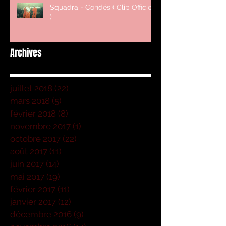
Squadra - Condés ( Clip Officiel
)
Archives
juillet 2018
(22)
22 posts
mars 2018
(5)
5 posts
février 2018
(8)
8 posts
novembre 2017
(1)
1 post
octobre 2017
(22)
22 posts
août 2017
(11)
11 posts
juin 2017
(14)
14 posts
mai 2017
(19)
19 posts
février 2017
(11)
11 posts
janvier 2017
(12)
12 posts
décembre 2016
(9)
9 posts