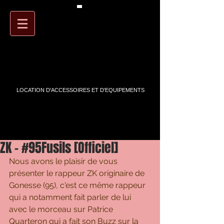
PANIER
ARTSTREET
LOCATION D'ACCESSOIRES ET D'EQUIPEMENTS
ZK - #95Fusils [Officiel]
Nous avons le plaisir de vous 
présenter le rappeur ZK originaire de 
Gonesse (95), c'est ce même rappeur 
qui a notamment fait parler de lui 
avec le morceau sur Patrice 
Quarteron qui a fait son Buzz sur la 