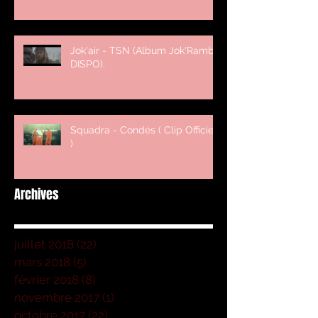
Jok'air - TSN (Album Jok'Rambo
DISPO).
Squadra - Condés ( Clip Officiel
)
Archives
juillet 2018
(22)
22 posts
mars 2018
(5)
5 posts
février 2018
(8)
8 posts
novembre 2017
(1)
1 post
octobre 2017
(22)
22 posts