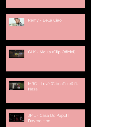
Rémy - Bella Ciao
GLK - Moula (Clip Officiel)
MRC - Lové (Clip officiel) ft.
Naza
JML - Casa De Papel I
Daymolition