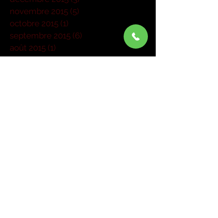
novembre 2015
(5)
5 posts
octobre 2015
(1)
1 post
septembre 2015
(6)
6 posts
août 2015
(1)
1 post
juillet 2015
(1)
1 post
juin 2015
(3)
3 posts
mai 2015
(6)
6 posts
mars 2015
(4)
4 posts
janvier 2015
(1)
1 post
Rechercher par Tags
Pas encore de mots-clés.
Retrouvez-nous