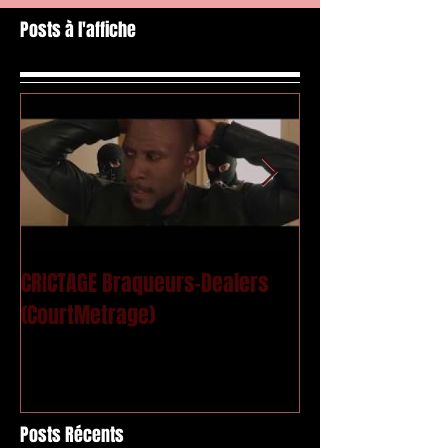
Posts à l'affiche
CRICTAGE Braqueurs-Dealers
Mac Kregor - Le
(CourtMetrage)
Posts Récents