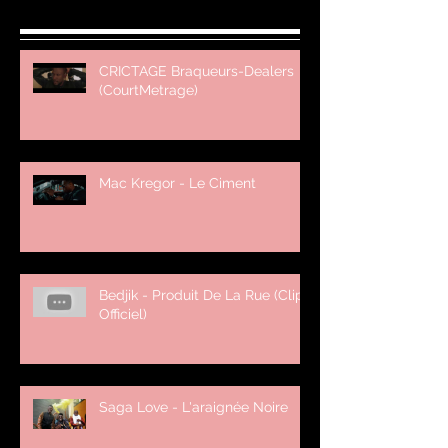
CRICTAGE Braqueurs-Dealers
(CourtMetrage)
Mac Kregor - Le Ciment
Bedjik - Produit De La Rue (Clip
Officiel)
Saga Love - L'araignée Noire