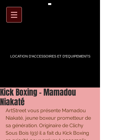
PANIER
ARTSTREET
LOCATION D'ACCESSOIRES ET D'EQUIPEMENTS
Kick Boxing - Mamadou
Niakaté
ArtStreet vous présente Mamadou 
Niakaté, jeune boxeur prometteur de 
sa génération. Originaire de Clichy 
Sous Bois (93) il a fait du Kick Boxing 