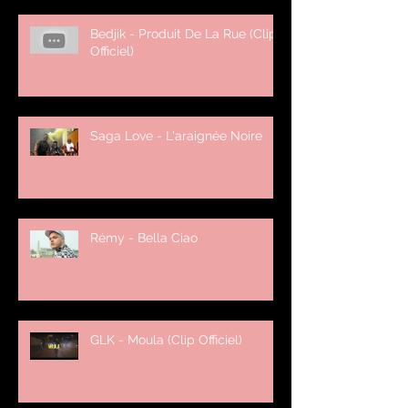
Bedjik - Produit De La Rue (Clip
Officiel)
Saga Love - L'araignée Noire
Rémy - Bella Ciao
GLK - Moula (Clip Officiel)