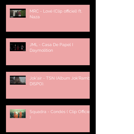
MRC - Lové (Clip officiel) ft.
Naza
JML - Casa De Papel I
Daymolition
Jok'air - TSN (Album Jok'Rambo
DISPO).
Squadra - Condés ( Clip Officiel
)