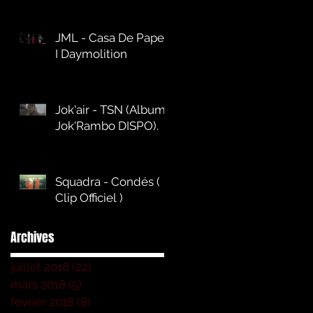
JML - Casa De Papel
I Daymolition
Jok'air - TSN (Album
Jok'Rambo DISPO).
Squadra - Condés (
Clip Officiel )
Archives
juillet 2018
(22)
22 posts
mars 2018
(5)
5 posts
février 2018
(8)
8 posts