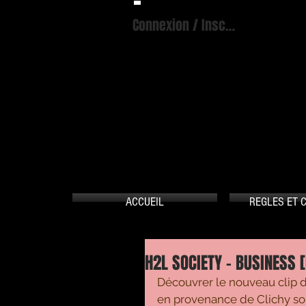
Connexion / Inscription
A
ACCUEIL
REGLES ET 
H2L SOCIETY - BUSINESS [O
Découvrer le nouveau clip d
en provenance de Clichy sous