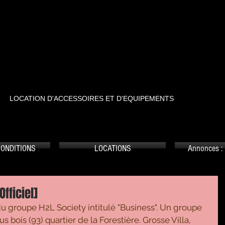
RTSTREET
LOCATION D'ACCESSOIRES ET D'EQUIPEMENTS
CONDITIONS
LOCATIONS
Annonces : 
fficiel]
u groupe H2L Society intitulé "Business". Un groupe 
 bois (93) quartier de la Forestière. Grosse Villa, 