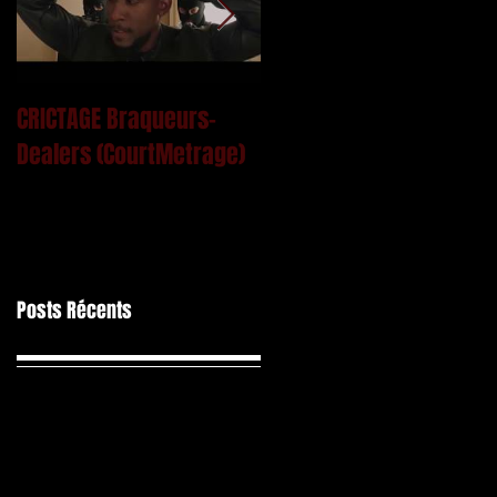
CRICTAGE Braqueurs-
Mac Kregor - Le Ciment
Dealers (CourtMetrage)
Posts Récents