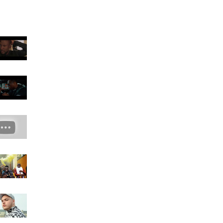
CRICTAGE Braqueurs-
Dealers (CourtMetrage)
Mac Kregor - Le Ciment
Bedjik - Produit De La
Rue (Clip Officiel)
Saga Love - L'araignée
Noire
Rémy - Bella Ciao