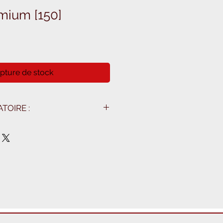
mium [150]
pture de stock
TOIRE :