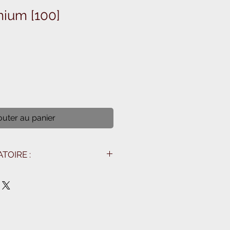
mium [100]
outer au panier
TOIRE :