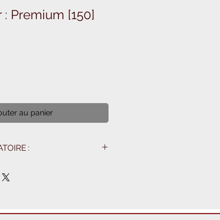
r : Premium [150]
outer au panier
TOIRE :