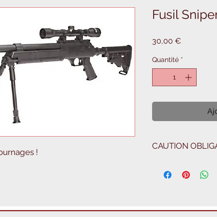
Fusil Snipe
Prix
30,00 €
Quantité
*
Aj
CAUTION OBLIGA
ournages !
150€