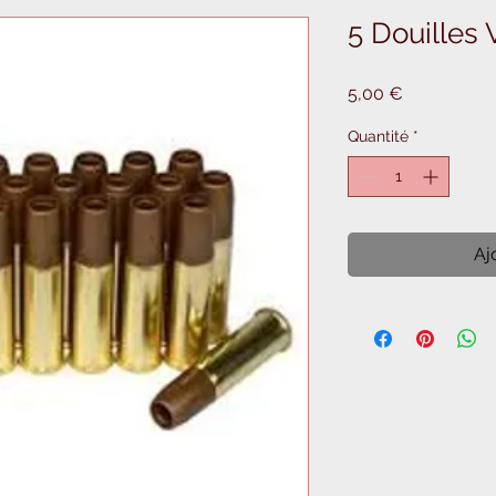
5 Douilles 
Prix
5,00 €
Quantité
*
Aj