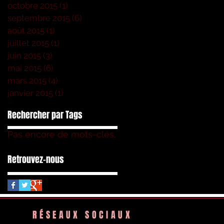
octobre 2015
(1)
1 post
septembre 2015
(6)
6 posts
août 2015
(1)
1 post
juillet 2015
(1)
1 post
juin 2015
(3)
3 posts
mai 2015
(6)
6 posts
mars 2015
(4)
4 posts
janvier 2015
(1)
1 post
Rechercher par Tags
Pas encore de mots-clés.
Retrouvez-nous
RÉSEAUX SOCIAUX