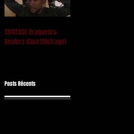
CRICTAGE Braqueurs-
Mac Kregor - Le Ciment
Dealers (CourtMetrage)
Posts Récents