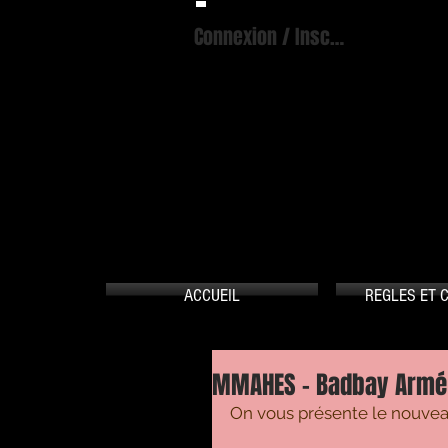
Connexion / Inscription
A
ACCUEIL
REGLES ET 
MMAHES - Badbay Armé ft
On vous présente le nouveau