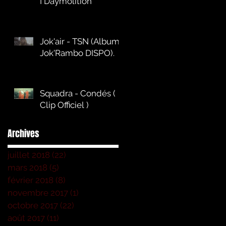
I Daymolition
Jok'air - TSN (Album
Jok'Rambo DISPO).
Squadra - Condés (
Clip Officiel )
Archives
juillet 2018
(22)
22 posts
mars 2018
(5)
5 posts
février 2018
(8)
8 posts
novembre 2017
(1)
1 post
octobre 2017
(22)
22 posts
août 2017
(11)
11 posts